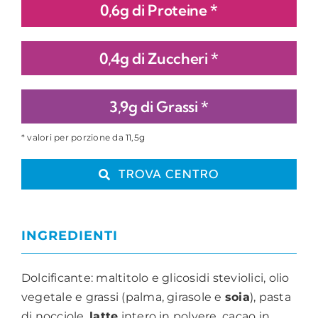
0,6g di Proteine *
0,4g di Zuccheri *
3,9g di Grassi *
* valori per porzione da 11,5g
TROVA CENTRO
INGREDIENTI
Dolcificante: maltitolo e glicosidi steviolici, olio
vegetale e grassi (palma, girasole e
soia
), pasta
di nocciole,
latte
intero in polvere, cacao in