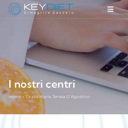
Salta
al
Toggl
contenuto
Naviga
Cos’è
Prodotti
Perché funziona
FAQ
Blog
I nostri centri
Contatti
Trova il centro
Home
»
Dr.ssa Maria Teresa D’Agostino