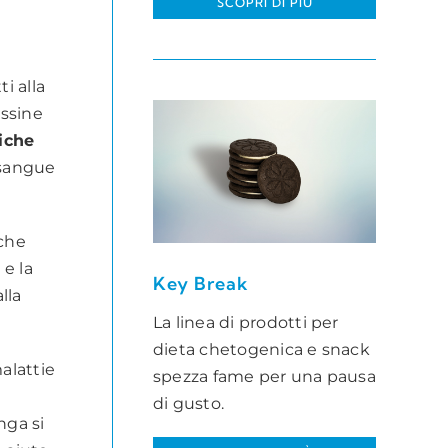
SCOPRI DI PIÙ
i alla
ossine
iche
sangue
 che
 e la
Key Break
lla
La linea di prodotti per
dieta chetogenica e snack
malattie
spezza fame per una pausa
di gusto.
nga si