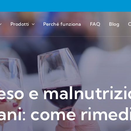
Prodotti
Perché funziona
FAQ
Blog
C
so e malnutrizi
ani: come rimed