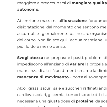
maggiore a preoccuparsi di
mangiare
qualit
autonomo
.
Attenzione massima all’
idratazione
, fondament
disidratazione, dal momento che sentono me
accumulate giornalmente dal nostro organismo
del corpo. Non finisce qui: l’acqua mantiene
più fluido e meno denso.
Svogliatezza
nel preparare i pasti, problemi d
impediscono all’anziano di
variare
la propria a
mancanza di altri. Non dimentichiamo la dim
mancanza di movimento
– porta al sovrappe
Alcol, grassi saturi, sale e zuccheri raffinati 
cardiovascolari, glicemia, tumori sono tutti ris
necessaria una giusta dose di
proteine
, da so