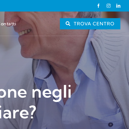
ontatti
TROVA CENTRO
one negli
iare?