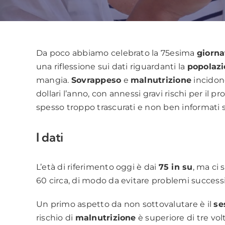
Da poco abbiamo celebrato la 75esima
giorna
una riflessione sui dati riguardanti la
popolaz
mangia.
Sovrappeso
e
malnutrizione
incidono
dollari l’anno, con annessi gravi rischi per il 
spesso troppo trascurati e non ben informati 
I dati
L’età di riferimento oggi è dai
75 in su
, ma ci
60 circa, di modo da evitare problemi successi
Un primo aspetto da non sottovalutare è il
se
rischio di
malnutrizione
è superiore di tre vol