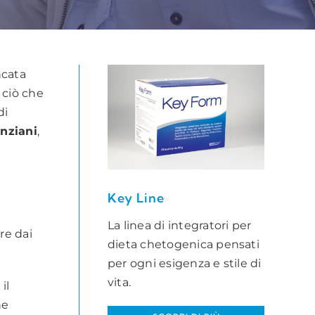
ncata
 ciò che
di
nziani
,
Key Line
La linea di integratori per
re dai
dieta chetogenica pensati
per ogni esigenza e stile di
vita.
il
ne