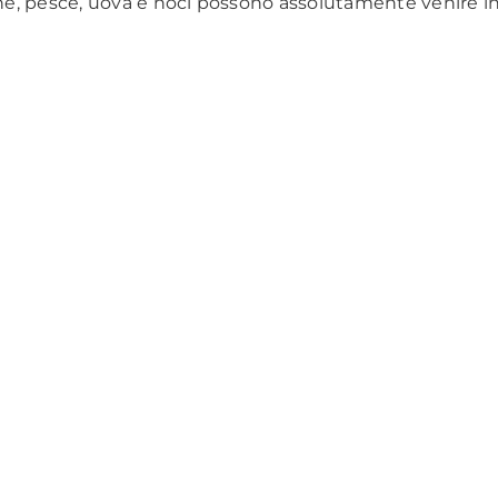
rne, pesce, uova e noci possono assolutamente venire in