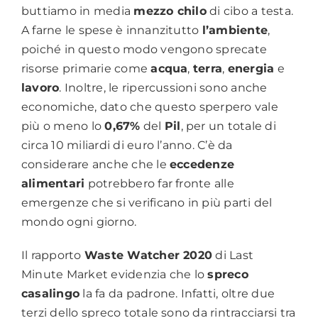
buttiamo in media
mezzo chilo
di cibo a testa.
A farne le spese è innanzitutto
l’ambiente
,
poiché in questo modo vengono sprecate
risorse primarie come
acqua
,
terra
,
energia
e
lavoro
. Inoltre, le ripercussioni sono anche
economiche, dato che questo sperpero vale
più o meno lo
0,67%
del
Pil
, per un totale di
circa 10 miliardi di euro l’anno. C’è da
considerare anche che le
eccedenze
alimentari
potrebbero far fronte alle
emergenze che si verificano in più parti del
mondo ogni giorno.
Il rapporto
Waste Watcher 2020
di Last
Minute Market evidenzia che lo
spreco
casalingo
la fa da padrone. Infatti, oltre due
terzi dello spreco totale sono da rintracciarsi tra