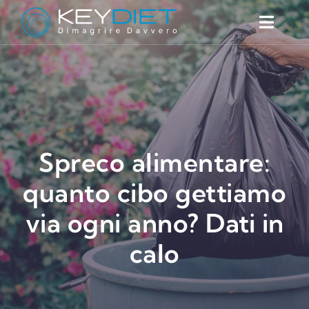
Salta
al
Toggl
contenuto
Naviga
Cos’è
Prodotti
Perché funziona
FAQ
Spreco alimentare:
Blog
quanto cibo gettiamo
Contatti
via ogni anno? Dati in
Trova il centro
calo