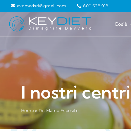
Salta
evomedsrl@gmail.com
800 628 918
al
contenuto
Cos’è
I nostri centri
Home
»
Dr. Marco Esposito