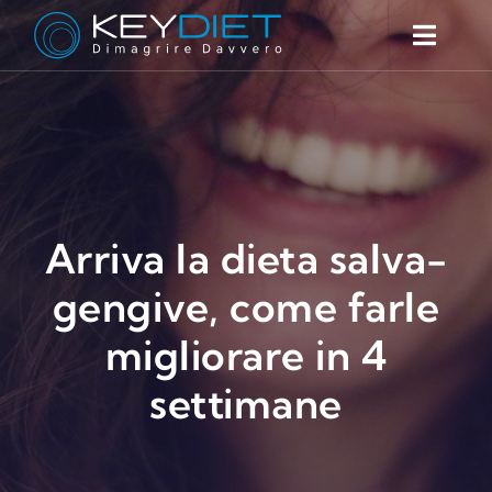
Salta
al
Toggl
contenuto
Naviga
Cos’è
Prodotti
Perché funziona
FAQ
Arriva la dieta salva-
Blog
gengive, come farle
Contatti
migliorare in 4
Trova il centro
settimane