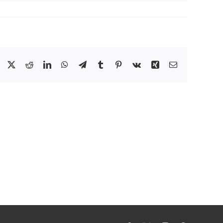
Facebook
X
Reddit
LinkedIn
WhatsApp
Telegram
Tumblr
Pinterest
Vk
Xing
Email