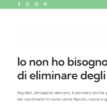
Salta
Facebook
X
Instagram
Pinterest
al
contenuto
Io non ho bisogno
di eliminare degl
Keydiet, dimagrire davvero, è pensato anche pe
dei centimetri in zone come fianchi, cosce e gl